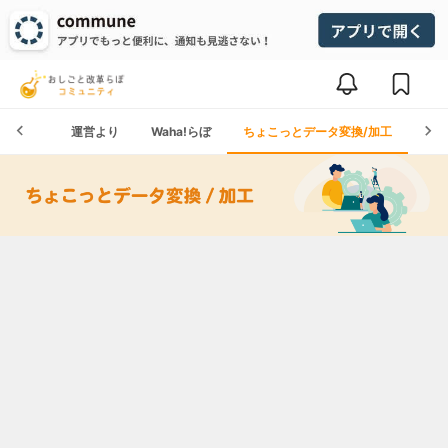
ホーム
運営より
Waha!らぼ
ちょこっとデータ変換/加工
テン